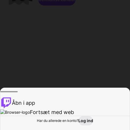
Åbn i app
Fortsæt med web
Log ind
Har du allerede en konto?
Hjem
Gennemse
Aktivitet
Profil