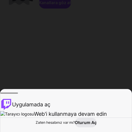
Kanallara göz at
Uygulamada aç
Web'i kullanmaya devam edin
Oturum Aç
Zaten hesabınız var mı?
Ana Sayfa
Gözat
Aktivite
Profil