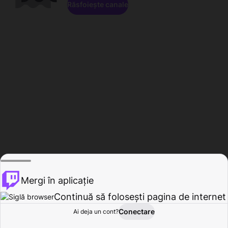
Răsfoiește canale
Mergi în aplicație
Continuă să folosești pagina de internet
Conectare
Ai deja un cont?
Acasă
Răsfoire
Activitate
Profil