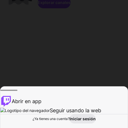
Explorar canales
Abrir en app
Seguir usando la web
Iniciar sesión
Página del
¿Ya tienes una cuenta?
Explorar
Actividad
Perfil
Creador