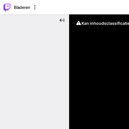
⌥
P
Bladeren
Kan inhoudsclassificati