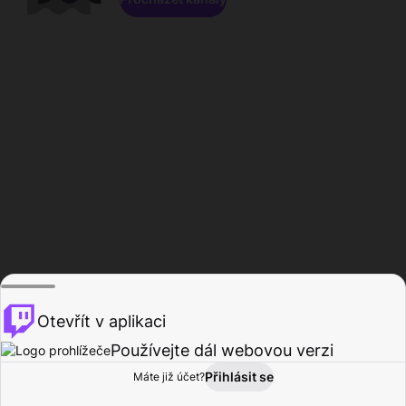
Otevřít v aplikaci
Používejte dál webovou verzi
Přihlásit se
Máte již účet?
Domů
Procházet
Aktivita
Profil