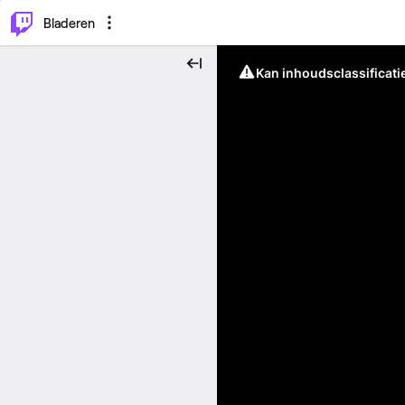
⌥
P
Bladeren
Kan inhoudsclassificati