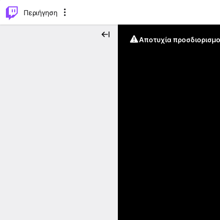
..
⌥
P
Περιήγηση
Αποτυχία προσδιορισμο