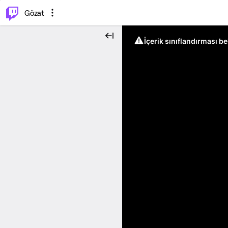
⌥
P
Gözat
İçerik sınıflandırması b