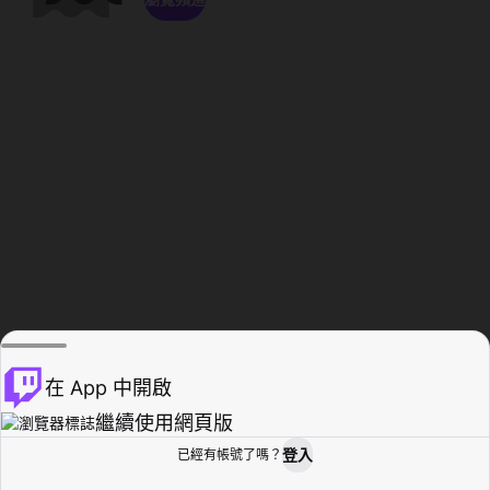
在 App 中開啟
繼續使用網頁版
登入
已經有帳號了嗎？
創作者基地
瀏覽
活動紀錄
個人檔案