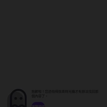
抱歉啦！您恐怕得搭乘時光機才有辦法找回那
個內容了。
瀏覽頻道