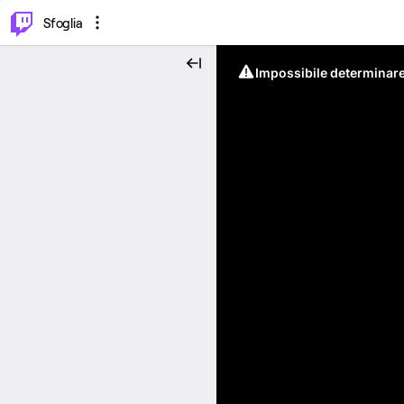
⌥
P
Sfoglia
Impossibile determinare