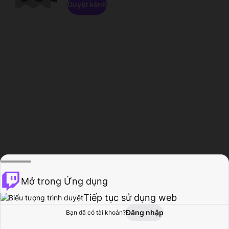
Duyệt kênh
Mở trong Ứng dụng
Tiếp tục sử dụng web
Đăng nhập
Bạn đã có tài khoản?
Trang chủ
Duyệt
Hoạt động
Hồ sơ