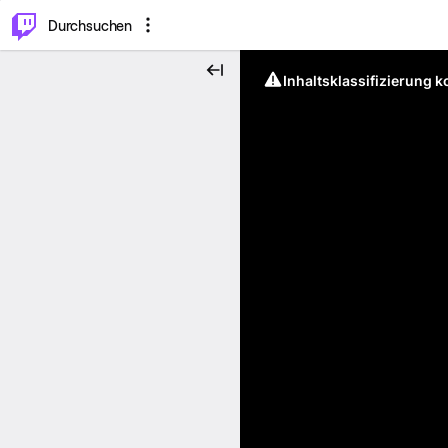
.
⌥
P
Durchsuchen
Inhaltsklassifizierung 