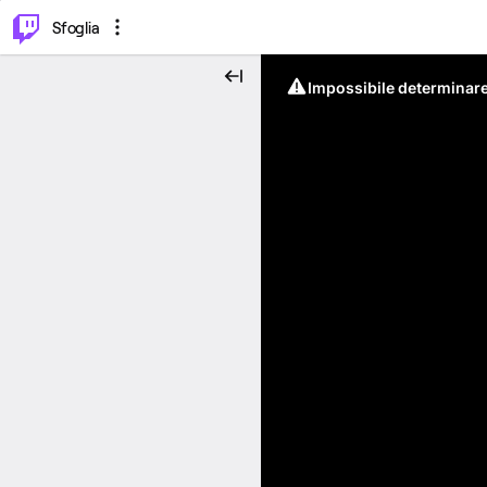
⌥
P
Sfoglia
Impossibile determinare