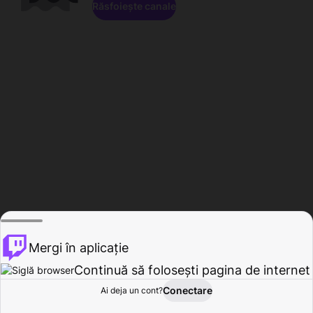
Răsfoiește canale
Mergi în aplicație
Continuă să folosești pagina de internet
Conectare
Ai deja un cont?
Acasă
Răsfoire
Activitate
Profil