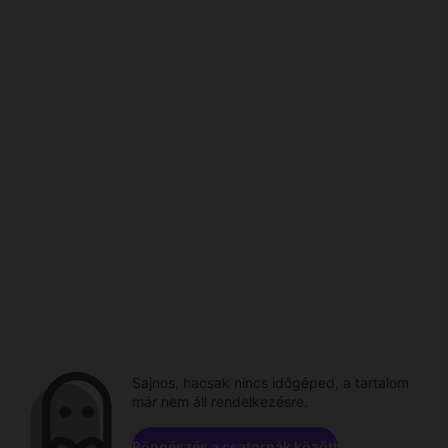
Sajnos, hacsak nincs időgéped, a tartalom
már nem áll rendelkezésre.
Böngészés a csatornák között