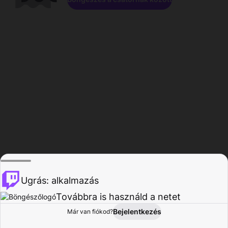
Ugrás: alkalmazás
Továbbra is használd a netet
Bejelentkezés
Már van fiókod?
Főoldal
Böngészés
Tevékenység
Profil