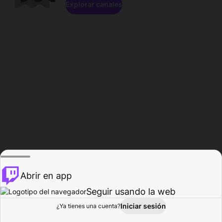
Explorar canales
Abrir en app
Seguir usando la web
Iniciar sesión
Página del
¿Ya tienes una cuenta?
Explorar
Actividad
Perfil
Creador