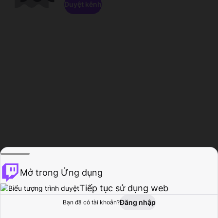
Duyệt kênh
Mở trong Ứng dụng
Tiếp tục sử dụng web
Đăng nhập
Bạn đã có tài khoản?
Trang chủ
Duyệt
Hoạt động
Hồ sơ