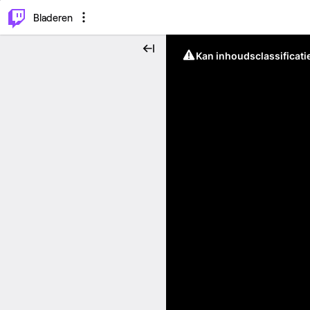
⌥
P
Bladeren
Kan inhoudsclassificati