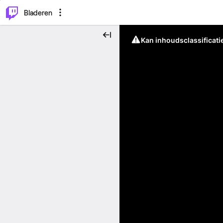
⌥
P
Bladeren
Kan inhoudsclassificati