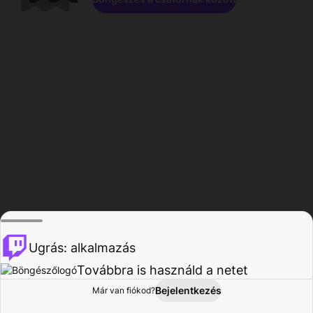
Ugrás: alkalmazás
Továbbra is használd a netet
Bejelentkezés
Már van fiókod?
Főoldal
Böngészés
Tevékenység
Profil