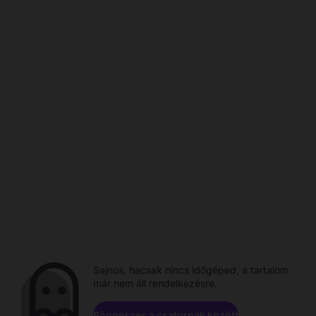
Sajnos, hacsak nincs időgéped, a tartalom
már nem áll rendelkezésre.
Böngészés a csatornák között