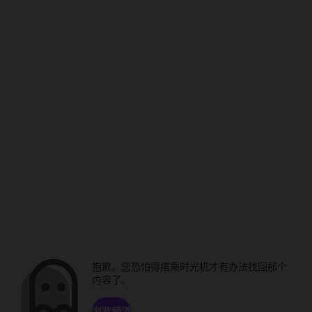
抱歉。您恐怕得搭乘时光机才有办法找回那个
内容了。
浏览频道