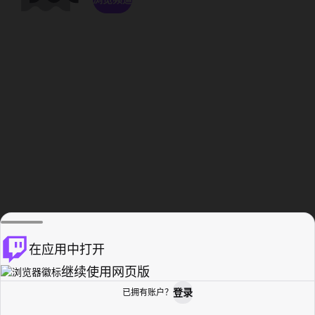
在应用中打开
继续使用网页版
登录
已拥有账户？
主页
浏览
活动纪录
个人资料