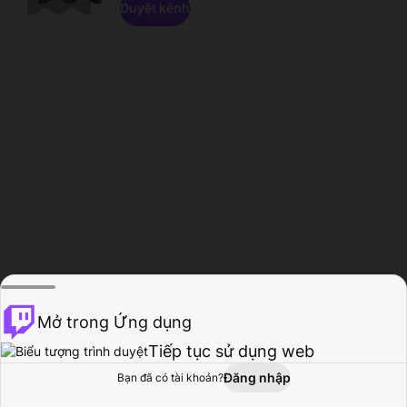
Duyệt kênh
Mở trong Ứng dụng
Tiếp tục sử dụng web
Đăng nhập
Bạn đã có tài khoản?
Trang chủ
Duyệt
Hoạt động
Hồ sơ