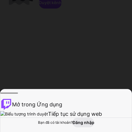
Duyệt kênh
Mở trong Ứng dụng
Tiếp tục sử dụng web
Đăng nhập
Bạn đã có tài khoản?
Trang chủ
Duyệt
Hoạt động
Hồ sơ