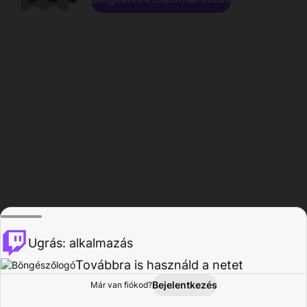
Ugrás: alkalmazás
Továbbra is használd a netet
Bejelentkezés
Már van fiókod?
Főoldal
Böngészés
Tevékenység
Profil