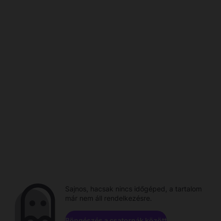
Sajnos, hacsak nincs időgéped, a tartalom
már nem áll rendelkezésre.
Böngészés a csatornák között