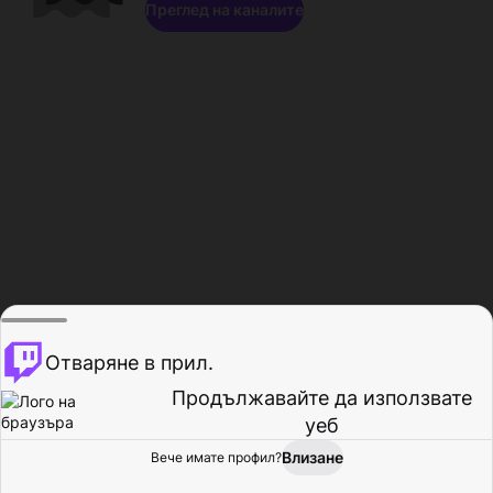
Преглед на каналите
Отваряне в прил.
Продължавайте да използвате
уеб
Влизане
Вече имате профил?
Начало
Преглед
Активност
Профил