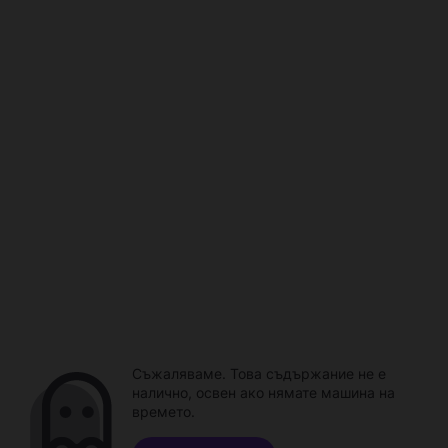
Съжаляваме. Това съдържание не е
налично, освен ако нямате машина на
времето.