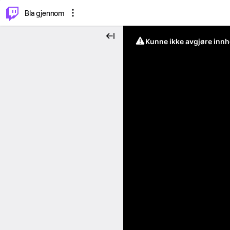
⌥
P
Bla gjennom
Kunne ikke avgjøre innh