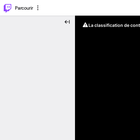
⌥
P
Parcourir
La classification de con