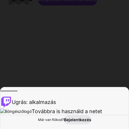
Ugrás: alkalmazás
Továbbra is használd a netet
Bejelentkezés
Már van fiókod?
Főoldal
Böngészés
Tevékenység
Profil