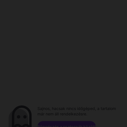
Sajnos, hacsak nincs időgéped, a tartalom
már nem áll rendelkezésre.
Böngészés a csatornák között