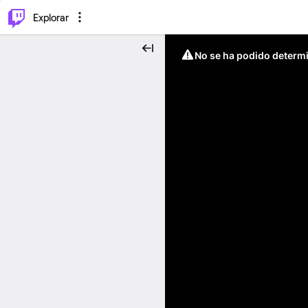
⌥
P
Explorar
No se ha podido determin