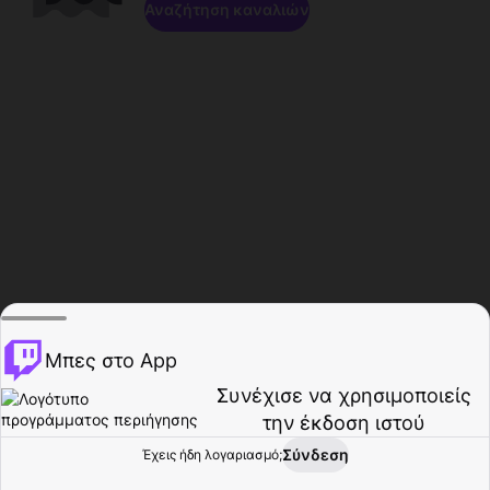
Αναζήτηση καναλιών
Μπες στο App
Συνέχισε να χρησιμοποιείς
την έκδοση ιστού
Σύνδεση
Έχεις ήδη λογαριασμό;
Αρχική σελίδα
Περιήγηση
Δραστηριότητα
Προφίλ