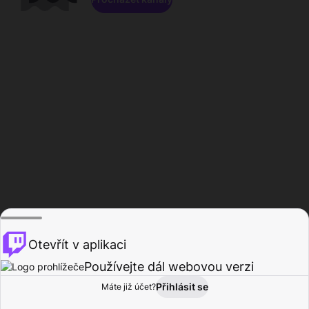
Otevřít v aplikaci
Používejte dál webovou verzi
Přihlásit se
Máte již účet?
Domů
Procházet
Aktivita
Profil