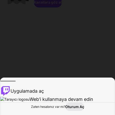
Kanallara göz at
Uygulamada aç
Web'i kullanmaya devam edin
Oturum Aç
Zaten hesabınız var mı?
Ana Sayfa
Gözat
Aktivite
Profil