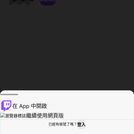
在 App 中開啟
繼續使用網頁版
登入
已經有帳號了嗎？
創作者基地
瀏覽
活動紀錄
個人檔案