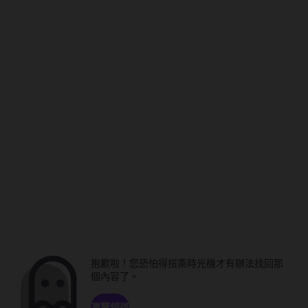
抱歉啦！您恐怕得搭乘時光機才有辦法找回那
個內容了。
瀏覽頻道