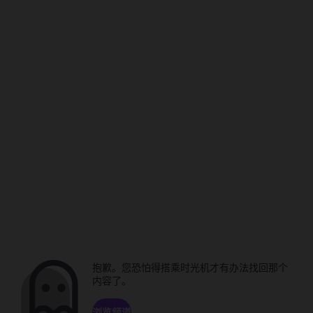
抱歉。您恐怕得搭乘时光机才有办法找回那个
内容了。
浏览频道