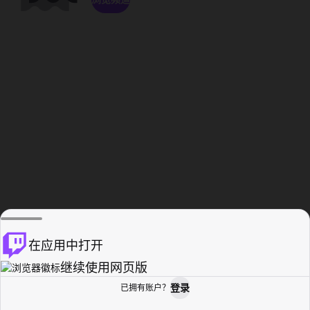
在应用中打开
继续使用网页版
登录
已拥有账户？
主页
浏览
活动纪录
个人资料