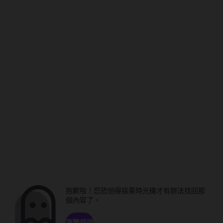
抱歉啦！您恐怕得搭乘時光機才有辦法找回那
個內容了。
瀏覽頻道