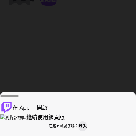
在 App 中開啟
繼續使用網頁版
登入
已經有帳號了嗎？
創作者基地
瀏覽
活動紀錄
個人檔案