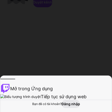
Duyệt kênh
Mở trong Ứng dụng
Tiếp tục sử dụng web
Đăng nhập
Bạn đã có tài khoản?
Trang chủ
Duyệt
Hoạt động
Hồ sơ