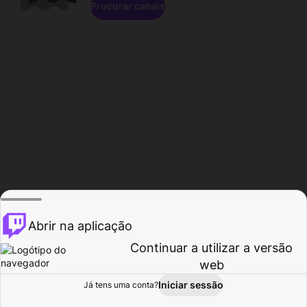
Procurar canais
Abrir na aplicação
Continuar a utilizar a versão
web
Iniciar sessão
Já tens uma conta?
Página inicial
Procurar
Atividade
Perfil