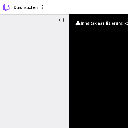
.
⌥
P
Durchsuchen
Inhaltsklassifizierung 