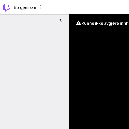
⌥
P
Bla gjennom
Kunne ikke avgjøre innh