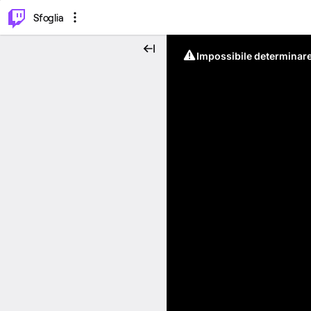
⌥
P
Sfoglia
Impossibile determinare