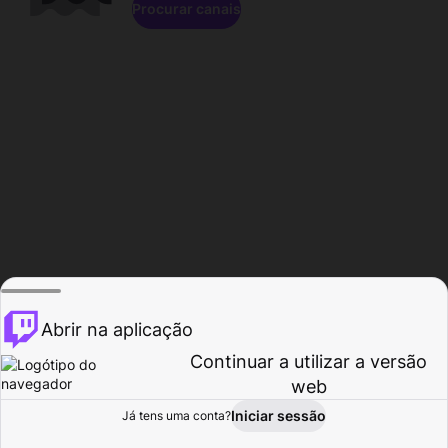
Procurar canais
Abrir na aplicação
Continuar a utilizar a versão
web
Iniciar sessão
Já tens uma conta?
Página inicial
Procurar
Atividade
Perfil