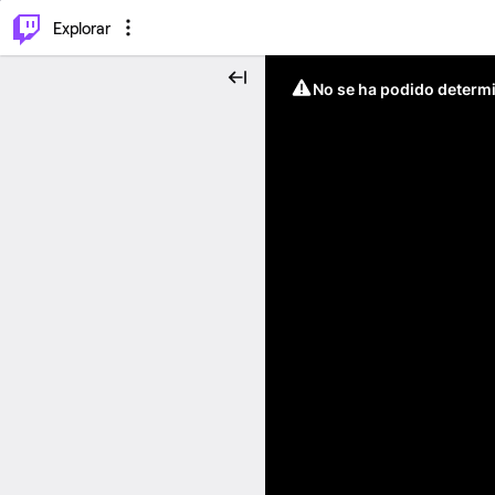
⌥
P
Explorar
No se ha podido determin