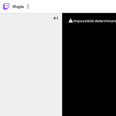
⌥
P
Sfoglia
Impossibile determinare