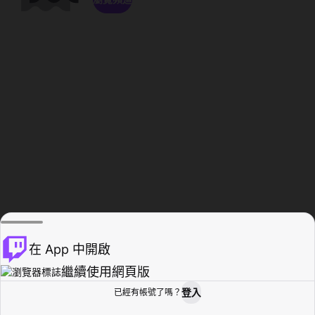
在 App 中開啟
繼續使用網頁版
登入
已經有帳號了嗎？
創作者基地
瀏覽
活動紀錄
個人檔案