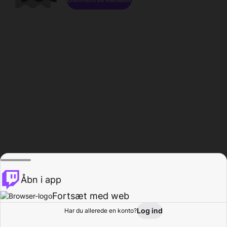
Åbn i app
Fortsæt med web
Log ind
Har du allerede en konto?
Hjem
Gennemse
Aktivitet
Profil