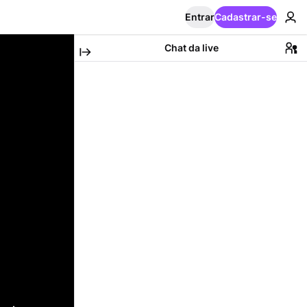
Entrar
Cadastrar-se
Chat da live