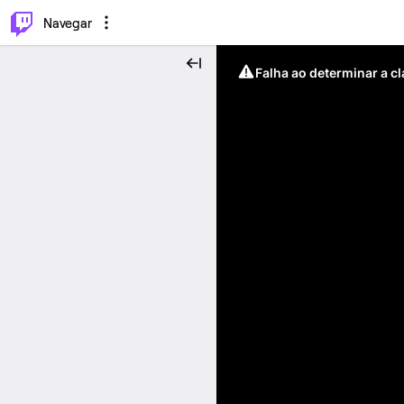
⌥
P
Navegar
Falha ao determinar a c