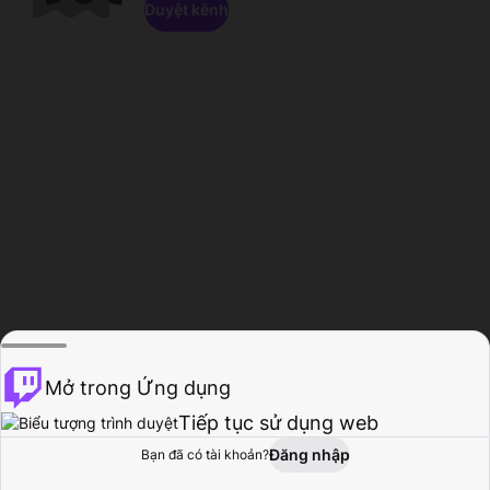
Duyệt kênh
Mở trong Ứng dụng
Tiếp tục sử dụng web
Đăng nhập
Bạn đã có tài khoản?
Trang chủ
Duyệt
Hoạt động
Hồ sơ