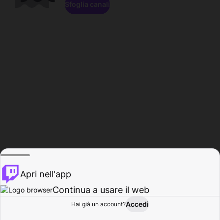
Sfoglia canali
Apri nell'app
Continua a usare il web
Accedi
Hai già un account?
Base
Sfoglia
Attività
Profilo