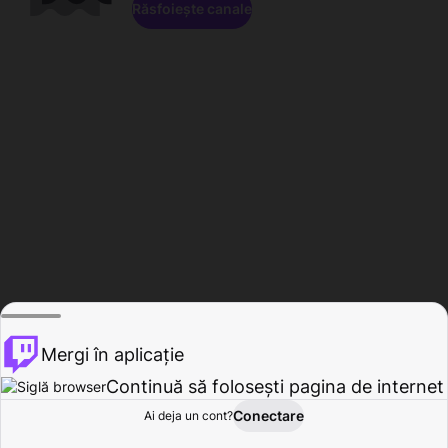
Răsfoiește canale
Mergi în aplicație
Continuă să folosești pagina de internet
Conectare
Ai deja un cont?
Acasă
Răsfoire
Activitate
Profil